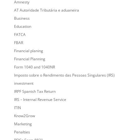
Amnesty
AT Autoridade Tributária e aduaneira
Business
Education
FATCA
FBAR
Financial planing
Financial Planning
Form 1040 and 1040NR
Imposto sobre o Rendimento das Pessoas Singulares (IRS)
investment
IRPF Spanish Tax Return
IRS – Internal Revenue Service
ITIN
Know2Grow
Marketing
Penalties