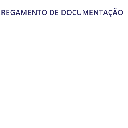
ARREGAMENTO DE DOCUMENTAÇÃO
nto, será automaticamente registado como cliente e
e de utilizador e palavra-passe.
m administrador… pode carregar documentação com este
 com os dados do cliente.
 encriptado