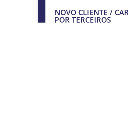
NOVO CLIENTE / C
POR TERCEIROS
Uma vez enviado qualquer docume
receberá um e-mail com o seu nom
Além disso, para um familiar, u
acesso, completando a informação
ENTER
Sistema de transferência seguro e