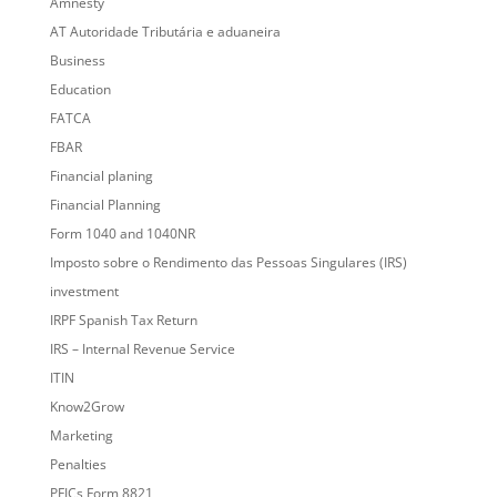
Amnesty
AT Autoridade Tributária e aduaneira
Business
Education
FATCA
FBAR
Financial planing
Financial Planning
Form 1040 and 1040NR
Imposto sobre o Rendimento das Pessoas Singulares (IRS)
investment
IRPF Spanish Tax Return
IRS – Internal Revenue Service
ITIN
Know2Grow
Marketing
Penalties
PFICs Form 8821