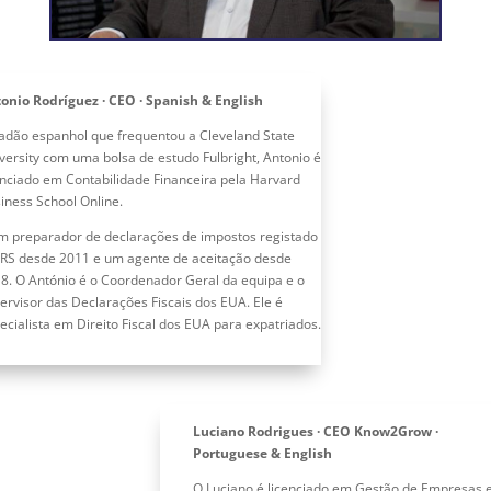
onio Rodríguez · CEO · Spanish & English
adão espanhol que frequentou a Cleveland State
versity com uma bolsa de estudo Fulbright, Antonio é
enciado em Contabilidade Financeira pela Harvard
iness School Online.
m preparador de declarações de impostos registado
IRS desde 2011 e um agente de aceitação desde
8. O António é o Coordenador Geral da equipa e o
ervisor das Declarações Fiscais dos EUA. Ele é
ecialista em Direito Fiscal dos EUA para expatriados.
Luciano Rodrigues · CEO Know2Grow ·
Portuguese & English
O Luciano é licenciado em Gestão de Empresas 