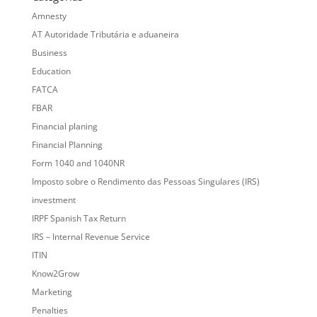
Amnesty
AT Autoridade Tributária e aduaneira
Business
Education
FATCA
FBAR
Financial planing
Financial Planning
Form 1040 and 1040NR
Imposto sobre o Rendimento das Pessoas Singulares (IRS)
investment
IRPF Spanish Tax Return
IRS – Internal Revenue Service
ITIN
Know2Grow
Marketing
Penalties