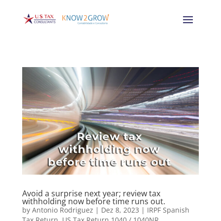
Avoid a surprise next year; review tax
withholding now before time runs out.
by
Antonio Rodriguez
|
Dez 8, 2023
|
IRPF Spanish
Tax Return
,
US Tax Return 1040 / 1040NR